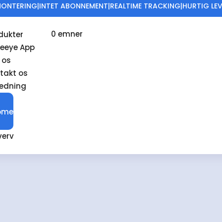
ONTERING|INTET ABONNEMENT|REALTIME TRACKING|HURTIG LE
et
0 emner
dukter
eeye App
præciser din søgning, eller brug navigationen ovenfor til at lokalise
 os
takt os
ledning
ome
verv