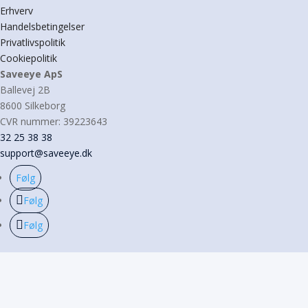
Erhverv
Handelsbetingelser
Privatlivspolitik
Cookiepolitik
Saveeye ApS
Ballevej 2B
8600 Silkeborg
CVR nummer: 39223643
32 25 38 38
support@saveeye.dk
Følg
Følg
Følg