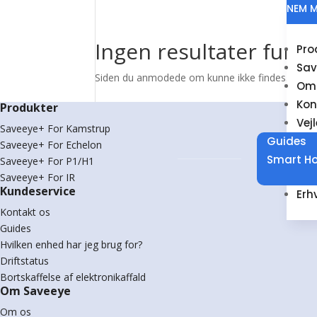
NEM M
Ingen resultater fund
Pro
Sav
Siden du anmodede om kunne ikke findes. Prøv at 
Om
Kon
Produkter
Vej
Saveeye+ For Kamstrup
Guides
Saveeye+ For Echelon
Smart H
Saveeye+ For P1/H1
Saveeye+ For IR
Kundeservice
Erh
Kontakt os
Guides
Hvilken enhed har jeg brug for?
Driftstatus
Bortskaffelse af elektronikaffald
Om Saveeye
Om os