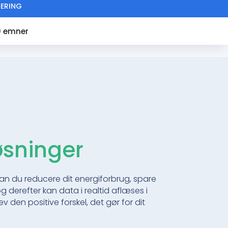
VERING
0 emner
øsninger
 kan du reducere dit energiforbrug, spare
g derefter kan data i realtid aflæses i
v den positive forskel, det gør for dit