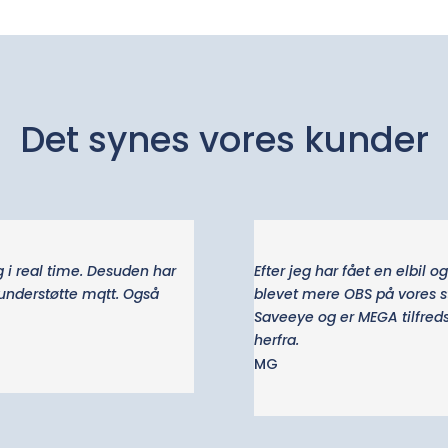
Det synes vores kunder
g i real time. Desuden har
Efter jeg har fået en elbil 
t understøtte mqtt.
Også
blevet mere OBS på vores s
Saveeye og er MEGA tilfred
herfra.
MG