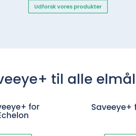
Udforsk vores produkter
eeye+ til alle elmå
eeye+ for
Saveeye+ f
Echelon