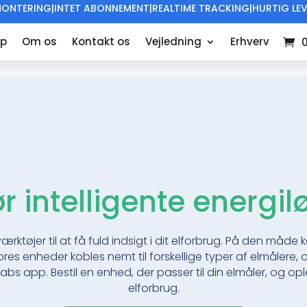
ONTERING|INTET ABONNEMENT|REALTIME TRACKING|HURTIG LE
pp
Om os
Kontakt os
Vejledning
Erhverv
r intelligente energil
ktøjer til at få fuld indsigt i dit elforbrug. På den måde
s enheder kobles nemt til forskellige typer af elmålere, o
bs app. Bestil en enhed, der passer til din elmåler, og ople
elforbrug.