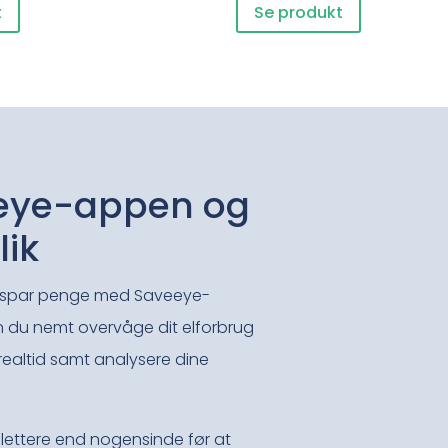
t
Se produkt
eeye-appen
og
lik
g spar penge med Saveeye-
du nemt overvåge dit elforbrug
realtid samt analysere dine
ettere end nogensinde før at