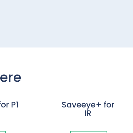
lere
or P1
Saveeye+ for
IR