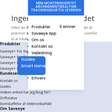
NEM MONTERING|INTET
ABONNEMENT|REALTIME
TRACKING|HURTIG LEVERING
Ingen resultater fundet
0 emner
Produkter
Siden du anmodede om kunne ikke findes. Prøv at
præciser din søgning, eller brug navigationen ovenfor
Saveeye App
til at lokalisere indlægget.
Om os
Produkter
Kontakt os
Saveeye+ For Kamstrup
Vejledning
Saveeye+ For Echelon
Guides
Saveeye+ For P1/H1
Smart Home
Saveeye+ For IR
Kundeservice
Erhverv
Kontakt os
Guides
Hvilken enhed har jeg brug for?
Driftstatus
Bortskaffelse af elektronikaffald
Om Saveeye